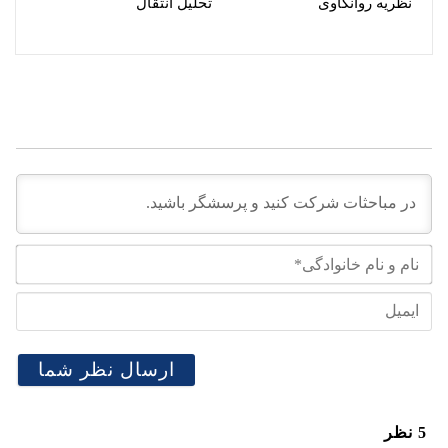
نظریه روانکاوی
تحلیل انتقال
نام
و
نام
ایم
خان
5
نظر