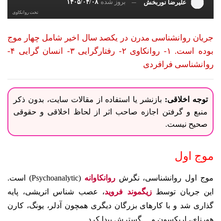
بروز شده
۱۴۰۵/۰۴/۰۸
علیرضا نوربخش
تخت روانکاوی
جریان روانشناسی مدرن در یکصد سال اخیر شامل چهار موج
بوده است. ۱- روانکاوی ۲- رفتارگرایی ۳- انسان گرایی ۴-
روانشناسی فرافردی
توجه اخلاقی:
بازنشر یا استفاده از مقالات سایت، بدون ذکر
منبع و گرفتن اجازه صاحب اثر از لحاظ اخلاقی و حقوقی
صحیح نیست.
موج اول
موج اول روانشناسی، نگرش
روانکاوانه
(Psychoanalytic)
است.
این جریان توسط
زیگموند فروید
، عصب شناس اتریشی، پایه
گذاری شد و با کارهای بزرگان دیگری همچون آدلر، یونگ، کارن
هورنای، اریکسون و… گسترش پیدا کرد.