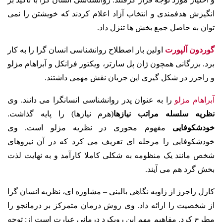
انگیزش هدفمندی و انتخاب آزاد اعلام کردند که خویشتن را نمی
توان به حاصل جمع بخش ها تنزل داد.
گوردون آلپورت
اولین بار اصطلاح روانشناسی انسان گرا را به کار
برد.
بزرگانی همچون ژان پل سارتر، ویکتور فرانکل و آبراهام مزلو
و راجرز در شکل گیری این جریان نقش مهمی داشتند.
آبراهام مزلو
را به عنوان پدر روانشناسی انسانگرا می دانند. وی
نظریه سلسله مراتب نیازها
(هرم نیازها) را پایه گذاشت.
خودشکوفایی
مفهوم محوری در نظریه مزلو است. وی
خودشکوفایی را مرحله ای تعریف می کرد که در آن نیروهای
شخص مانند یک منظومه به شکلی کاملا کارآمد و به نهایت لذت
بخش گرد هم می آیند.
کارل راجرز از زاویه نگاهی بالینی – مشاوره ای، نظریه انسان گرا
از شخصیت را ارائه داد. وی روش درمان متمرکز بر درمانجو را
مطرح کرد. مفاهیم مهم این رویکرد درمانی عبارت است از: توجه