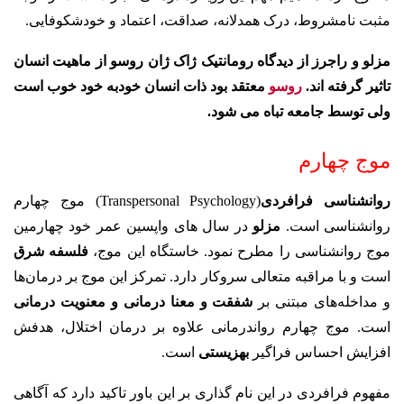
مثبت نامشروط، درک همدلانه، صداقت، اعتماد و خودشکوفایی.
مزلو و راجرز از دیدگاه رومانتیک ژاک ژان روسو از ماهیت انسان
تاثیر گرفته اند.
روسو
معتقد بود ذات انسان خودبه خود خوب است
ولی توسط جامعه تباه می شود.
موج چهارم
روانشناسی فرافردی
(Transpersonal Psychology) موج چهارم
روانشناسی است.
مزلو
در سال های واپسین عمر خود چهارمین
موج روانشناسی را مطرح نمود. خاستگاه این موج،
فلسفه شرق
است و با مراقبه متعالی سروکار دارد. تمرکز این موج بر درمان‌ها
و مداخله‌های مبتنی بر
شفقت و معنا درمانی و معنویت ‌درمانی
است. موج چهارم رواندرمانی علاوه بر درمان اختلال، هدفش
افزایش احساس فراگیر
بهزیستی
است.
مفهوم فرافردی در این نام گذاری بر این باور تاکید دارد که آگاهی