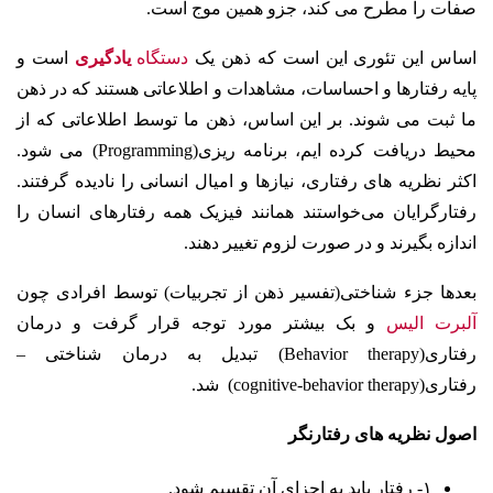
صفات را مطرح می کند، جزو همین موج است.
اساس این تئوری این است که ذهن یک
دستگاه
یادگیری
است و
پایه رفتارها و احساسات، مشاهدات و اطلاعاتی هستند که در ذهن
ما ثبت می شوند. بر این اساس، ذهن ما توسط اطلاعاتی که از
محیط دریافت کرده ایم، برنامه ریزی
(Programming)
می شود.
اکثر نظریه های رفتاری، نیازها و امیال انسانی را نادیده گرفتند.
رفتارگرایان می‌خواستند همانند فیزیک همه رفتارهای انسان را
اندازه بگیرند و در صورت لزوم تغییر دهند.
بعدها جزء شناختی(تفسیر ذهن از تجربیات) توسط افرادی چون
آلبرت الیس
و بک بیشتر مورد توجه قرار گرفت و درمان
رفتاری
(Behavior therapy)
تبدیل به درمان شناختی –
رفتاری
(cognitive-behavior therapy)
شد.
اصول نظریه های رفتارنگر
۱- رفتار باید به اجزای آن تقسیم شود.