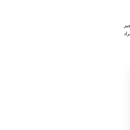
یز
راد