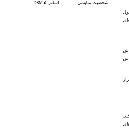
شخصیت نمایشی
اساس DSM-۵
طول
‌ای
داش
اس
رار
ند.
های