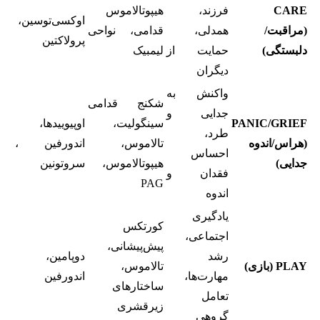
CARE
فرزند،
هیپوتالاموس
اوکسی‌توسین،
(مراقبت/
همدلی،
قدامی، نواحی
پرولاکتین
دلبستگی)
حمایت از
لیمبیک
دیگران
واکنش به
شکنج قدامی
جدایی و
PANIC/GRIEF
سینگولیت،
اوپیوییدها،
طرد،
(هراس/اندوه
تالاموس،
اندورفین ،
احساس
جدایی)
هیپوتالاموس،
سروتونین
فقدان و
PAG
اندوه
یادگیری
کورتکس
اجتماعی،
پیش‌پیشانی،
رشد
دوپامین،
PLAY (بازی)
تالاموس،
مهارت‌ها،
اندورفین
ساختارهای
تعامل
زیرقشری
گروهی