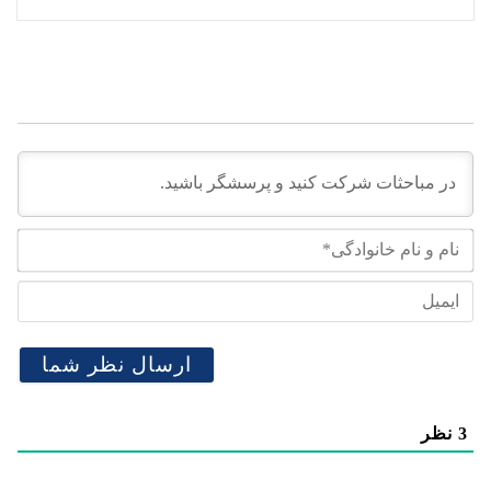
نام
و
نام
ایم
خان
3
نظر