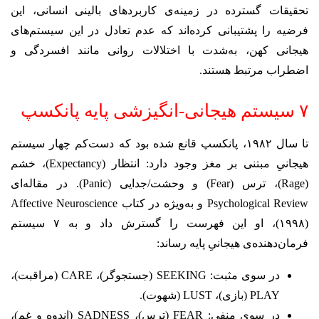
تحقیقات گسترده در زمینه‌ی کاربردهای بالینی انسانی، این
فرضیه را پشتیبانی کرده‌اند که عدم تعادل در این سیستم‌های
هیجانی کهن، به‌شدت با اختلالات روانی مانند افسردگی و
اضطراب مرتبط هستند.
۷ سیستم هیجانی-انگیزشی پایه پانکسپ
تا سال ۱۹۸۲، پانکسپ قانع شده بود که دست‌کم چهار سیستم
هیجانیِ مبتنی بر مغز وجود دارد: انتظار (Expectancy)، خشم
(Rage)، ترس (Fear) و وحشت/جدایی (Panic). در مقاله‌ای
Psychological Review و به‌ویژه در کتاب Affective Neuroscience
(۱۹۹۸)، او این فهرست را گسترش داد و به ۷ سیستم
فرمان‌دهنده‌ی هیجانیِ پایه رساند:
در سوی مثبت: SEEKING (جستجوگر)، CARE (مراقبت)،
PLAY (بازی)، LUST (شهوت).
در سوی منفی: FEAR (ترس)، SADNESS (اندوه و غم)،