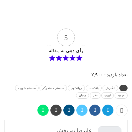
5
رأی دهی به مقاله
تعداد بازدید :
۲,۹۰۰
انگیزش
پانکسپ
روانکاوی
سیستم جستجوگر
سیستم شهوت
فروید
لیبیدو
مغز
هیجان
علیرضا نوربخش