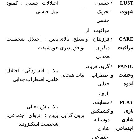
LUST /
جنسی،
اختلالات جنسی ، کمبود
–
شهوت
تحریک
میل جنسی
جنسی
مراقبت از
CARE /
فرزندان و
سطح بالای
پایین : اختلال شخصیت
مراقبت
دیگران،
توافق پذیری
خودشیفته
همدلی
PANIC /
گریه، فریاد،
بالا : افسردگی، اختلال
وحشت و
اضطراب
ثبات هیجانی
خلقی، اضطراب جدایی
اندوه
جدایی
بازی،
PLAY /
مسابقه،
بالا : بیش فعالی
بازی و
کشمکش
برون گرایی
پایین : انزوای اجتماعی،
شادی
دوستانه،
شخصیت اسکیزوئید
اجتماعی
شادی
اجتماعی