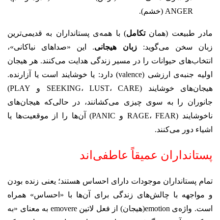
ANGER (خشم).
مادر طبیعت (همان
تکامل
) با همه‌ی پستانداران به قدیمی‌ترین
زبان سخن می‌گوید:
زبان هیجانی
. این «صداهای نیاکانی»،
انتخاب‌های حیوانات را در مسیر زندگی هدایت می‌کنند. هر هیجان
اولیه جنبه‌ی ارزشی (valence) دارد: یا خوشایند است یا آزارنده.
هیجان‌های خوشایند (SEEKING، LUST، CARE و PLAY)
جانوران را به سوی چیزی می‌کشانند، در حالی‌که هیجان‌های
ناخوشایند (RAGE، FEAR و PANIC) آن‌ها را از موقعیت‌ها یا
اشیاء دور می‌کنند.
پستانداران عمیقاً عاطفی‌اند
تمام پستانداران موجودات دارای احساس هستند؛ یعنی زنده بودن
و مواجهه با چالش‌های زندگی برای آن‌ها با «احساس» همراه
است. واژه‌ی emotion(هیجان) از فعل لاتین emovere به معنای «به