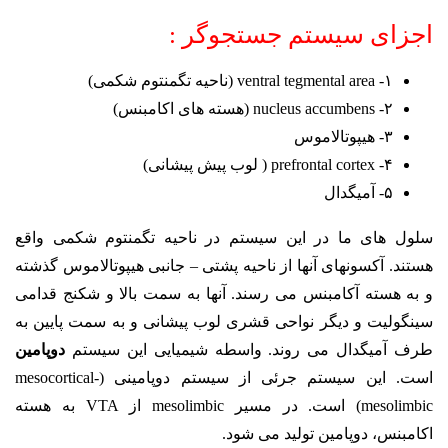
اجزای سیستم جستجوگر :
۱- ventral tegmental area (ناحیه تگمنتوم شکمی)
۲- nucleus accumbens (هسته های اکامبنس)
۳- هیپوتالاموس
۴- prefrontal cortex ( لوب پیش پیشانی)
۵- آمیگدال
سلول های ما در این سیستم در ناحیه تگمنتوم شکمی واقع
هستند. آکسونهای آنها از ناحیه پشتی – جانبی هیپوتالاموس گذشته
و به هسته آکامبنس می رسند. آنها به سمت بالا و شکنج قدامی
سینگولیت و دیگر نواحی قشری لوب پیشانی و به سمت پایین به
طرف آمیگدال می روند. واسطه شیمیایی این سیستم
دوپامین
است. این سیستم جرئی از سیستم دوپامینی (mesocortical-
mesolimbic) است. در مسیر mesolimbic از VTA به هسته
اکامبنس، دوپامین تولید می شود.