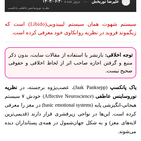
بروز شده
۱۴۰۴/۰۶/۳۰
علیرضا نوربخش
نظریه‌ نوروساینس عاطفی پانکسپ
سیستم شهوت همان سیستم لیبیدویی(Libido) است که
زیگموند فروید در نظریه روانکاوی خود معرفی کرده است.
توجه اخلاقی:
بازنشر یا استفاده از مقالات سایت، بدون ذکر
منبع و گرفتن اجازه صاحب اثر از لحاظ اخلاقی و حقوقی
صحیح نیست.
یاک پانکسپ
(Jaak Panksepp)، عصب‌پژوه برجسته، در
نظریه‌
نوروساینس عاطفی
(Affective Neuroscience) خودش ۷ سیستم
هیجانی-انگیزشی پایه (basic emotional systems) در مغز را معرفی
کرده است. این‌ها در نواحی زیرقشری قرار دارند (قدیمی‌ترین
لایه‌های مغز) و به شکل جهان‌شمول در همه‌ی پستانداران دیده
می‌شوند.