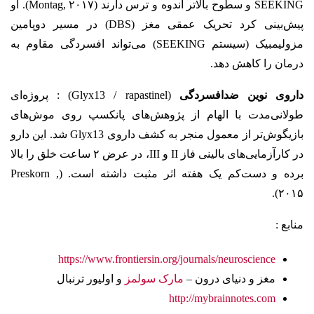
SEEKING و سطوح بالاتر اندوه و ترس دارند (Montag, ۲۰۱۷). او
پیش‌بینی کرد تحریک عمقی مغز (DBS) در مسیر دوپامین
مزولیمبیک (سیستم SEEKING) می‌تواند افسردگی مقاوم به
درمان را کاهش دهد.
داروی نوین ضدافسردگی
(Glyx13 / rapastinel) : پروژه‌ای
طولانی‌مدت با الهام از پژوهش‌های پانکسپ روی موش‌های
بازیگوش‌تر از معمول منجر به کشف داروی Glyx13 شد. این دارو
در کارآزمایی‌های بالینی فاز II و III، در عرض ۲ ساعت خلق را بالا
برده و دست‌کم یک هفته اثر مثبت داشته است. (Preskorn ,
۲۰۱۵).
منابع :
https://www.frontiersin.org/journals/neuroscience
مغز و دنیای درون –
مارک سولمز
و اولیور ترنبال
http://mybrainnotes.com