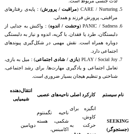
لذت جنسی مربوط است.
CARE / Nurturing (
مراقبت / پرورش
) : پایه‌ی رفتارهای
مراقبتی، پرورش فرزند و همدلی.
PANIC / Sadness (
وحشت / اندوه
) : واکنش به جدایی از
دلبستگان، طرد یا فقدان. با گریه، اندوه و نیاز به دلبستگی
دوباره همراه است. نقش مهمی در شکل‌گیری پیوندهای
اجتماعی دارد.
PLAY / Social Joy (
بازی / شادی اجتماعی
) : میل به بازی،
تعامل اجتماعی و یادگیری مهارت‌ها. برای رشد اجتماعی،
شناختی و تنظیم هیجان بسیار ضروری است.
انتقال‌دهنده‌
نام سیستم
کارکرد اصلی
ناحیه‌های عصبی
شیمیایی
انگیزه برای
ناحیه تگمنتوم
کاوش،
SEEKING
شکمی
، هسته
حرکت به
دوپامین
(جستجوگر)
اکامبنس،
سوی هدف،