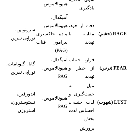
هیپوتالاموس
یادگیری
آمیگدال،
دفاع از خود،
هیپوتالاموس،
سروتونین،
RAGE (خشم)
مقابله با
ماده خاکستری
نوراپی نفرین
تهدید
پیرامون قنات
(PAG)
فرار، اجتناب
آمیگدال،
گابا، گلوتامات،
FEAR (ترس)
از خطر و
هیپوتالاموس،
نوراپی نفرین
تهدید
PAG
میل به
جفت‌گیری و
اندورفین،
هیپوتالاموس،
LUST (شهوت)
لذت جنسی،
تستوسترون،
PAG
احساس لذت
استروژن
بخش
پرورش