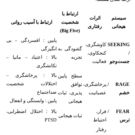
ارتباط با
سیستم
اثرات
شخصیت
ارتباط با آسیب‌ روانی
هیجانی
رفتاری
(Big Five)
پایین : افسردگی – بی
SEEKING
کاوشگری،
گشودگی به
انگیزگی
/
کنجکاوی،
تجربه
بالا : اعتیاد – مانیا –
جست‌وجو
فعالیت
تکانشگری
بالا : پرخاشگری –
سطح پایین
اختلالات شخصیت
RAGE /
پرخاشگری،
توافق
ضداجتماع
خشم
عصبانیت
پذیری، ثبات
پایین : وابستگی و انفعال
هیجانی
FEAR /
فرار،
بالا : اختلال اضطرابی،
ثبات هیجانی
ترس
احتیاط
PTSD
رفتار