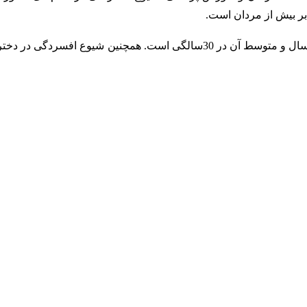
در این بررسی‌ها آمده که سن ابتلا به بیماری افسردگی ۲۰ تا ۵۰ سال و متوسط آن در 30سالگی است. همچنین شیوع افسردگی در