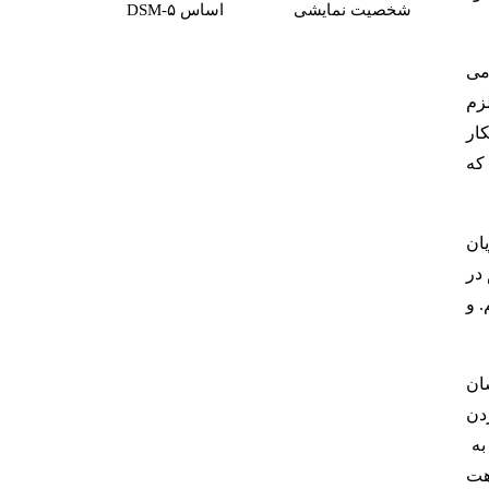
شخصیت نمایشی
اساس DSM-۵
می
زم
ار
که
ان
 در
 و
شان
دن
به
هت