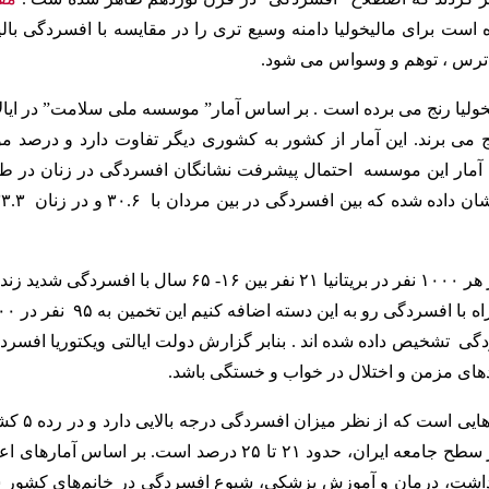
ست برای مالیخولیا دامنه وسیع تری را در مقایسه با افسردگی بالی
ترس ، توهم و وسواس می شود.
خولیا رنج می برده است .
بر اساس آمار” موسسه ملی سلامت” در ایال
نی رنج می برند. این آمار از کشور به کشوری دیگر تفاوت دارد و درصد م
آمار این موسسه احتمال پیشرفت نشانگان افسردگی در زنان در ط
بر اساس “موسسه ملی برای ارتقا بالینی” تخمین زده شده که در هر ۱۰۰۰ نفر در بریتانیا ۲۱ نفر بین ۱۶- ۶۵ سال با افسرد
می کنند ( ۱۷ نفر در مردان و ۲۵ نفر در زنان) . اگر اضط
 به داشتن افسردگی تشخیص داده شده اند . بنابر گزارش دولت ایالتی ویکتوریا افسر
دهای مزمن و اختلال در خواب و خستگی باشد.
بررسی‌های انجام شده در کشور نشان می‌دهد ایران جزو کشورهایی ا
ران، حدود ۲۱ تا ۲۵ درصد است.
بر اساس آمارهای اعل
داشت، درمان و آموزش پزشکی، شیوع افسردگی در خانم‌های کشور 