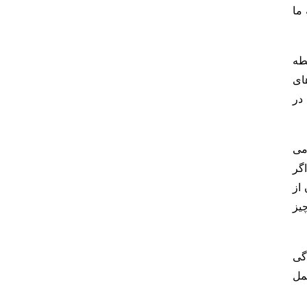
ما
طه
ای
در
می
گر
از
یز
دگی
مل