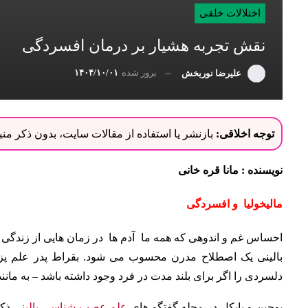
اختلالات خلقی
نقش تجربه هشیار بر درمان افسردگی
بروز شده
۱۴۰۴/۱۰/۰۱
علیرضا نوربخش
توجه اخلاقی:
بازنشر یا استفاده از مقالات سایت، بدون ذکر م
نویسنده : مانا قره خانی
مالیخولیا و افسردگی
احساس غم و اندوهی که همه ما آدم ها در زمان هایی از زندگی
بالینی یک اصطلاح مدرن محسوب می شود.
بقراط پدر علم پز
دلسردی را اگر برای بلند مدت در فرد وجود داشته باشد – به مانن
یوجین و پایکل در مجله گفتگو های
علم عصب شناسی
بالینی
ذکر