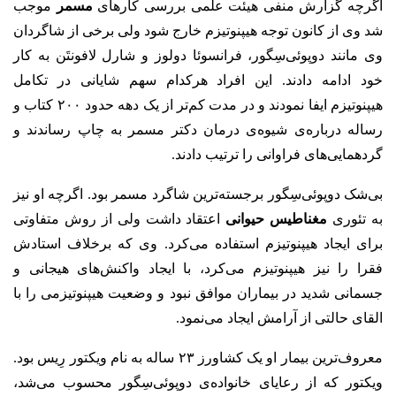
اگرچه گزارش منفی هیئت علمی بررسی کارهای
مسمر
موجب
شد وی از کانون توجه هیپنوتیزم خارج شود ولی برخی از شاگردان
وی مانند دوپوئی‌سِگور، فرانسوئا دولوز و شارل لافونتَن به کار
خود ادامه دادند. این افراد هرکدام سهم شایانی در تکامل
هیپنوتیزم ایفا نمودند و در مدت کم‌تر از یک دهه حدود ۲۰۰ کتاب و
رساله درباره‌ی شیوه‌ی درمان دکتر مسمر به چاپ رساندند و
گردهمایی‌های فراوانی را ترتیب دادند.
بی‌شک دوپوئی‌سِگور برجسته‌ترین شاگرد مسمر بود. اگرچه او نیز
به تئوری
مغناطیس حیوانی
اعتقاد داشت ولی از روش متفاوتی
برای ایجاد هیپنوتیزم استفاده می‌کرد. وی که برخلاف استادش
فقرا را نیز هیپنوتیزم می‌کرد، با ایجاد واکنش‌های هیجانی و
جسمانی شدید در بیماران موافق نبود و وضعیت هیپنوتیزمی را با
القای حالتی از آرامش ایجاد می‌نمود.
معروف‌ترین بیمار او یک کشاورز ۲۳ ساله به نام ویکتور رِیس بود.
ویکتور که از رعایای خانواده‌ی دوپوئی‌سِگور محسوب می‌شد،