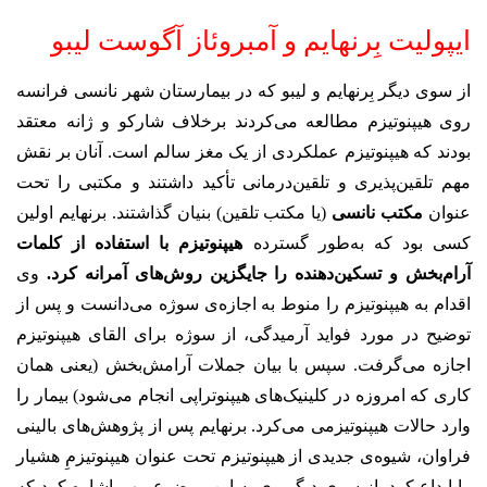
ایپولیت بِرنهایم و آمبروئاز آگوست لیبو
از سوی دیگر بِرنهایم و لیبو که در بیمارستان شهر نانسی فرانسه
روی هیپنوتیزم مطالعه می‌کردند برخلاف شارکو و ژانه معتقد
بودند که هیپنوتیزم عملکردی از یک مغز سالم است. آنان بر نقش
مهم تلقین‌پذیری و تلقین‌درمانی تأکید داشتند و مکتبی را تحت
عنوان
مکتب نانسی
(یا مکتب تلقین) بنیان گذاشتند. برنهایم اولین
کسی بود که به‌طور گسترده
هیپنوتیزم با استفاده از کلمات
آرام‌بخش و تسکین‌دهنده را جایگزین روش‌های آمرانه کرد.
وی
اقدام به هیپنوتیزم را منوط به اجازه‌ی سوژه می‌دانست و پس از
توضیح در مورد فواید آرمیدگی، از سوژه برای القای هیپنوتیزم
اجازه می‌گرفت. سپس با بیان جملات آرامش‌بخش (یعنی همان
کاری که امروزه در کلینیک‌های هیپنوتراپی انجام می‌شود) بیمار را
وارد حالات هیپنوتیزمی می‌کرد. برنهایم پس از پژوهش‌های بالینی
فراوان، شیوه‌ی جدیدی از هیپنوتیزم تحت عنوان هیپنوتیزمِ هشیار
را ابداع کرد. از سوی دیگر وی به این موضوع مهم اشاره کرد که