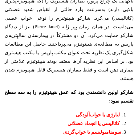
ناگهانی یک چراغ پرنور، بیماران هیستریک را (که هیپنوتیزم‌پذیری
بالایی دارند) به‌سرعت وارد حالتی از انقباض شدید عضلانی
(کاتالپسی) می‌کرد. شارکو هیپنوتیزم را نوعی خواب عصبی
می‌دانست. در همان زمان پیِر ژانه (Pierre Janet) نیز از دیدگاه
شارکو حمایت می‌کرد. آن دو مشترکاً در بیمارستان سالپِتریه‌ی
پاریس به مطالعه‌ی هیپنوتیزم می‌پرداختند. حاصل این مطالعات
شکل‌گیری یک نظریه تحت عنوان مکتب پاریس یا مکتب هیستری
بود. بر اساس این نظریه آن‌ها معتقد بودند هیپنوتیزم علامتی از
بیماری ذهن است و فقط بیمارانِ هیستریک قابل هیپنوتیزم شدن
هستند.
شارکو اولین دانشمندی بود که عمق هیپنوتیزم را به سه سطح
تقسیم نمود:
لتارژی یا خواب‌آلودگی
کاتالپسی یا انجماد عضلانی
سومنامبولیسم یا خواب‌گردی