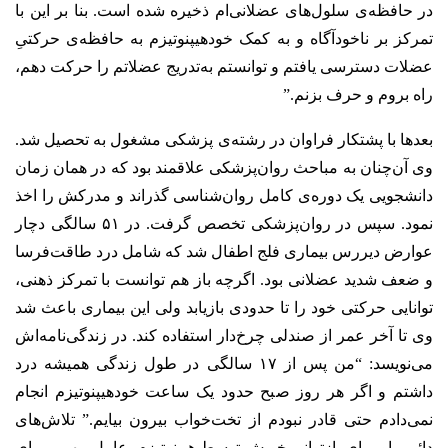
در حافظه‌ی سلول‌های عضلانی‌ام ذخیره شده است. بنا بر این با
تمرکز بر ناخودآگاه و به کمک خودهیپنوتیزم به حافظه‌ی حرکتیِ
عضلات دسترسی یافتم و توانستم به‌تدریج عضلاتم را حرکت دهم،
راه بروم و حرف بزنم.”
بعدها با پشتکار فراوان در رشته‌ی پزشکی مشغول به تحصیل شد.
وی آن‌چنان به مباحث روان‌پزشکی علاقمند بود که در همان زمان
دانشجویی یک دوره‌ی کامل روان‌شناسی گذراند و مدرکش را اخذ
نمود. سپس در روان‌پزشکی تخصص گرفت. در ۵۱ سالگی دچار
عوارض دیررس بیماری فلج اطفال شد که شامل درد طاقت‌فرسا
و ضعف شدید عضلانی بود. اگرچه باز هم توانست با تمرکز ذهنی،
توانایی حرکتی خود را تا حدودی بازیابد ولی این بیماری باعث شد
وی تا آخر عمر از صندلی چرخ‌دار استفاده کند. در زندگی‌نامه‌اش
می‌نویسد: “من پس از ۱۷ سالگی در طول زندگی همیشه درد
داشتم و اگر هر روز صبح حدود یک ساعت خودهیپنوتیزم انجام
نمی‌دادم حتی قادر نبودم از تخت‌خواب بیرون بیایم.” تلاش‌های
دائمی او برای بازتوانی خویش توسط هیپنوتیزم، عامل مهمی برای