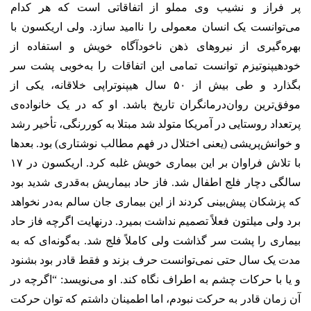
پر فراز و نشیب وی مملو از اتفاقاتی است که هر کدام
می‌توانست یک انسان معمولی را ناامید سازد. ولی اریکسون با
بهره‌گیری از نیروهای ذهن ناخودآگاه خویش و استفاده از
خودهیپنوتیزم توانست تمامی این اتفاقات را به‌خوبی پشت سر
بگذارد و طی بیش از ۵۰ سال هیپنوتراپی خلاقانه، یکی از
موفق‌ترین روان‌درمانگران تاریخ باشد. او که در یک خانواده‌ی
پرتعداد روستایی در آمریکا متولد شد مبتلا به کوررنگی، تأخیر رشد
و خوانش‌پریشی (یعنی اختلال در فهم مطالب نوشتاری) بود. بعدها
با تلاش فراوان بر این بیماری خویش غلبه کرد. اریکسون در ۱۷
سالگی دچار فلج اطفال شد. فاز حاد بیماریش به‌قدری شدید بود
که پزشکان پیش‌بینی کردند از این بیماری جان سالم به‌در نخواهد
برد ولی میلتون فعلاً تصمیم نداشت بمیرد. درنهایت اگرچه فاز حاد
بیماری را پشت سر گذاشت ولی کاملاً فلج شد. به‌گونه‌ای که به
مدت یک سال حتی نمی‌توانست حرف بزند و فقط قادر بود بشنود
و یا با حرکات چشم به اطراف نگاه کند. او می‌نویسد: “اگرچه در
آن زمان قادر به حرکت نبودم، اما اطمینان داشتم که توان حرکت