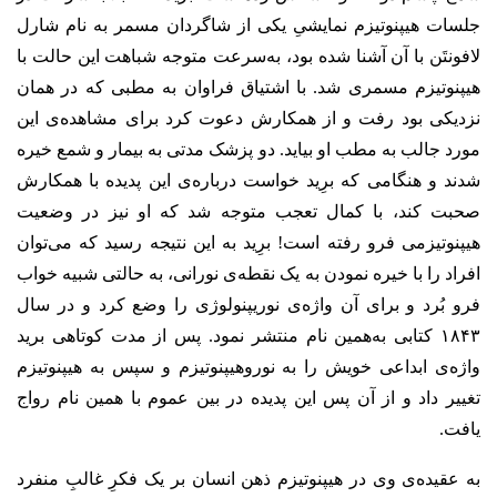
جلسات هیپنوتیزم نمایشیِ یکی از شاگردان مسمر به نام شارل
لافونتَن با آن آشنا شده بود، به‌سرعت متوجه شباهت این حالت با
هیپنوتیزم مسمری شد. با اشتیاق فراوان به مطبی که در همان
نزدیکی بود رفت و از همکارش دعوت کرد برای مشاهده‌ی این
مورد جالب به مطب او بیاید. دو پزشک مدتی به بیمار و شمع خیره
شدند و هنگامی که برِید خواست درباره‌ی این پدیده با همکارش
صحبت کند، با کمال تعجب متوجه شد که او نیز در وضعیت
هیپنوتیزمی فرو رفته است! برِید به این نتیجه رسید که می‌توان
افراد را با خیره نمودن به یک نقطه‌ی نورانی، به حالتی شبیه خواب
فرو بُرد و برای آن واژه‌ی نوریپنولوژی را وضع کرد و در سال
۱۸۴۳ کتابی به‌همین نام منتشر نمود. پس از مدت کوتاهی برید
واژه‌ی ابداعی خویش را به نوروهیپنوتیزم و سپس به هیپنوتیزم
تغییر داد و از آن پس این پدیده در بین عموم با همین نام رواج
یافت.
به عقیده‌ی وی در هیپنوتیزم ذهن انسان بر یک فکرِ غالبِ منفرد