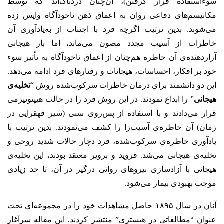
سوء‌استفاده قرار گرفتن)، آن‌چنان دردناک‌اند که توسط
مکانیسم‌های دفاعی روان به اعماق ذهن ناخودآگاه واپس زده
می‌شوند. بدین ترتیب اگرچه فرد با اجتناب از به‌یادآوری آن
خاطرات از آسیب مجدد مصون می‌ماند، اما بار هیجانی
آزاردهنده‌ی آن خاطره هم‌چنان از اعماق ناخودآگاه به تأثیر سوء
خود بر افکار، احساسات، هیجانات و رفتارهای فرد ادامه می‌دهد.
این دو دانشمند برای درمان خاطرات سرکوب‌شده روش “
تخلیه‌ی
هیجانی
” را ابداع نمودند. در این روش فرد را در حالت هیپنوتیزمی
قرار می‌دادند و با استفاده از پس‌روی سنی (سیر قهقرایی در
زمان) آن خاطره‌ی آسیب‌زا را کشف می‌نمودند. بدین ترتیب با
یادآوری خاطره‌ی سرکوب‌شده، فرد دچار حالات شدید روحی و
تخلیه‌ی هیجانی می‌شد. فروید و برویر معتقد بودند، این تخلیه‌ی
هیجانی با آزادسازی نیروهای روانی درگیر در آن، تا حد زیادی
موجب بهبودی بیمار می‌شود.
آنان در سال ۱۸۹۵ حاصل مشاهدات خود را در مجموعه‌ای تحت
عنوان “مطالعاتی در هیستری” منتشر کردند. این مقاله سرآغاز