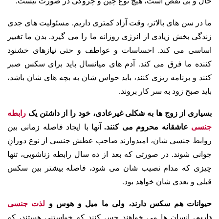
حال و بی نقص است، هیچ نوع چین و چروکی در صورت نیست.
ما در سن های بالاتر، وقت آزاد کمتری داریم. مسئولیت های جدی
زندگی بخش زیادی از انرژی روزانه ما را می گیرد. بدن ما تغییر
اساسی می کند. احساسات و عواطف و حتی نیازهای خشنود
کننده ما فرق می کند. آدم های میانسال باید برای سکس صبر
کنند و برنامه ریزی کنند، باید حواس شان به بچه های شان باشد،
باید صبح زود به سر کار بروند.
بسیاری از زوج ها به شکلی غیرعادی، خود را از داشتن یک
رابطه
جنسی
عاشقانه محروم می کنند.
آنها با ایجاد فاصله زمانی بین
روابط جنسی شان، امیدوارند صاحب عطش جنسی از نوع دورانِ
جوانی شوند. در صورتی که بعد از ده سال رابطه زناشویی، تنها
چیزی که مدام نصیب شان می شود، فاصله بیشتر بین سکس
قبلی و بعدی شان خواهد بود.
حیوانات هم سکس دارند، ولی ما میل و هوس و
لذت جنسی
داریم.
انسان ها می خواهند حس کنند که خواستنی هستند، که