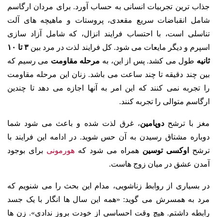
جذاب ترین تجربیات انسانی به حساب آورد.
برای مردان ارگاسم
شامل انقباضات سریع مقعدی، پروستات و ماهیچه های آلت
تناسلی است، با احتساب فرایند انزال، که شامل آزاد سازی
اسپرم و دیگر مایعات می شود. کل فرایند لذت در مرد بین
۳ تا ۱۰
ثانیه
طول می کشد. پس از این، به
مرحله مقاومت
می رسیم که
بین چند دقیقه تا چند ساعت می باشد. زنان این مرحله مقاومت
را تجربه نمی کنند که این امر به آنها اجازه می دهد تا چندین
ارگاسم متوالی را تجربه کنند.
مغز با ترشح
دوپامین
، غرق لذت شده و باعث می شود شما
دوباره مشتاق رسیدن به آن حس شوید. در ادامه این فرایند با
ترشح
اوکسی توسین
همراه می شود که
هورمونی
برای بوجود
آمدن عشق در میان زوج هاست.
در بسیاری از روابط زناشویی، مدام این بحث را می شنویم که
مرد به همسرش می گوید: «همه این سال ها انگار با یک جسد
رابطه داشتم. هیچ وقت احساسی از خودت بروز ندادی». زن ها