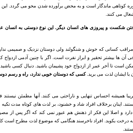
 کوتاهی ماندگار است و به محض برآورده شدن محو می گردد. این ن
غال می کنند.
اختن شکست و پیروزی های انسان دیگر. این نوع دوستی به انسان ع
اید مراقب کسانی که خوش و شنگولند ولی دوستان نزدیک و صمیمی ندارن
ن ها بیشتر تحقیر و ابراز نفرت است. اگر با چنین آدمی ازدواج کنی
 است تا آخر عمر از ازدواج خود پشیمان باشید. دنبال کسی باشید 
ن با ایشان لذت می برید.
کسی که دوستان خوبی ندارد، راه و رسم دو
یبا همیشه احساس تنهایی و ناراحتی می کنند. آنها مطمئن نیستند فر
ستند. اینان برخلاف افراد شاد و خشنود، بر لذت های کوتاه مدت تکیه 
 دارد و اصلا این فکر از ذهنش هم عبور نمی کند که اگر پس از مص
ه درخت بکوبد. افراد ناخرسند هنگامی که موضوع لذت مطرح است کام
تند.