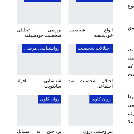
وع
مق
انواع شخصیت
بررسی تحلیلی
خودشیفته
شخصیت خودشیفته
اختلالات شخصیت
روانشناسی مرضی
د،
د،
که
ست
اختلال شخصیت ضد
شناسایی افراد
اجتماعی
سایکوپت
دا
روان کاوی
روان کاوی
می
رف
لا
ببر وحشی درون
پرداختن به مسائل