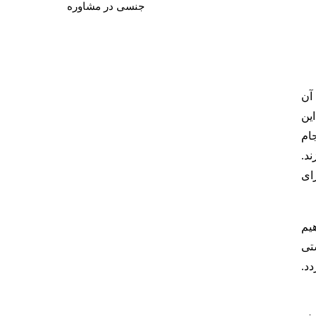
جنسی در مشاوره
دف آن
ین
ام
د.
رای
یم
تی
د.