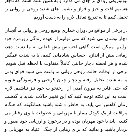
بیولوژیکی زیادی بر جای می گذارد و به همین علت است که ناچار
هستیم افت و خیز و فراز و نشیب های شدید روحی و روانی را
تحمل کنیم تا به تدریج تعادل لازم را به دست آوریم.
در برخی از مواقع در دوران خماری وضع روحی و روانی ما آنچنان
دچار نوسان می شود که نمی توانیم از عهده زندگی روزمره خود
برآییم. ممکن است گاهی احساس بیش فعالی به ما دست دهد،
زمانی بیش از اندازه احساس شادمانی کنیم، یا به شدت غمگین
شده و هر لحظه دچار حالتی کاملاً متفاوت با لحظه قبل شویم.
برخی از اوقات حالت روحی روانی ما باعث می شود قوای بدنی
ما به شدت تحلیل رفته و دچار چنان کرختی و فرسودگی شویم
که حتی قادر به بیرون آمدن از رختخواب خود نیز نباشیم. لازم
است به این نکته توجه کنید که این تغییر حالات شدید با گذشت
زمان کاهش می یابد. به خاطر داشته باشید همانگونه که هنگام
مراقبت از یک کودک بیمار با مهربانی و عطوفت با وی رفتار می
کنید، باید با خود مهربان بوده و در برخورد و ارزیابی خود صبور و
بردبار باشید و بدانید که برای رهابی از چنگ اعتیاد به مهربانی و