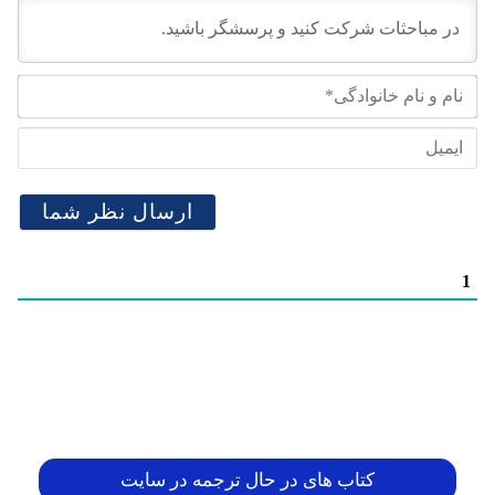
نام
و
نام
ایم
خان
1
کتاب های در حال ترجمه در سایت