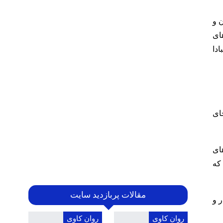
 و
ای
ادا
ای
های
که
مقالات پربازدید سایت
ر و
روان کاوی
روان کاوی