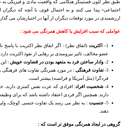
طبق نظر لئون فستینگر هنگامی که واقعیت مادی و فیزیکی به طو
اجتماعی» پیدا می کنند و به احتمال قوی، با آنچه که دیگران 
ارزشمندی در مورد توقعات دیگران از آنها در اختیارشان می گذارد
عواملی که سبب افزایش یا کاهش همرنگی می شود :
1
–
اکثریت
(اتفاق نظر) : اگر اتفاق نظر اکثریت با پاس
عضو مخالف، تاثیر نیرومندی بر رهایی از نفوذ اکثریت دارد.
2-
وادار ساختن فرد به متعهد بودن در قضاوت خویش
: این
3-
تفاوت فرهنگی
: در مورد همرنگی تفاوت های فرهنگی وجو
فردگرا (مثل آمریکا و فرانسه) بیشتر است.
4-
شخصیت افراد
: افرادی که عزت نفس کمتری دارند، خی
دارند. همچنین اگر فردی اعتقاد داشته باشد که برای وظیفه 
5-
جنسیت
: به نظر می رسد یک تفاوت جنسی کوچک، ولی پا
دهند.
گروهی در ایجاد همرنگی موفق تر است که :