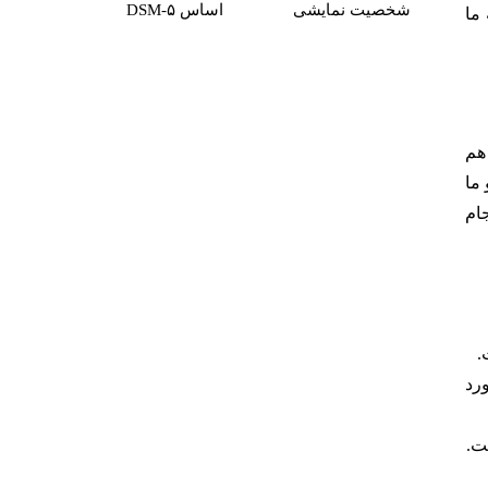
شخصیت نمایشی
اساس DSM-۵
ما
 هم
ما
ام
.
ورد
ت.