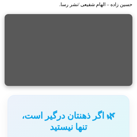
حسین زاده – الهام شفیعی /نشر رسا.
🌿 اگر ذهنتان درگیر است،
تنها نیستید