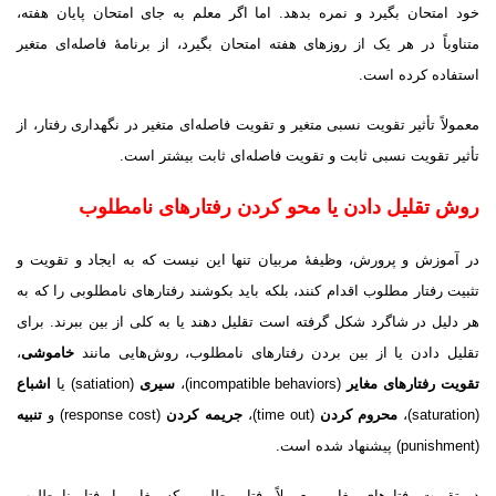
خود امتحان بگیرد و نمره بدهد. اما اگر معلم به جاى امتحان پایان هفته،
متناوباً در هر یک از روزهاى هفته امتحان بگیرد، از برنامهٔ فاصله‌اى متغیر
استفاده کرده است.
معمولاً تأثیر تقویت نسبى متغیر و تقویت فاصله‌اى متغیر در نگهدارى رفتار، از
تأثیر تقویت نسبى ثابت و تقویت فاصله‌اى ثابت بیشتر است.
روش تقلیل دادن یا محو کردن رفتارهاى نامطلوب
در آموزش و پرورش، وظیفهٔ مربیان تنها این نیست که به ایجاد و تقویت و
تثبیت رفتار مطلوب اقدام کنند، بلکه باید بکوشند رفتارهاى نامطلوبى را که به
هر دلیل در شاگرد شکل گرفته است تقلیل دهند یا به کلى از بین ببرند. براى
تقلیل دادن یا از بین بردن رفتارهاى نامطلوب، روش‌هایى مانند
خاموشی
،
تقویت رفتارهاى مغایر
(incompatible behaviors)،
سیرى
(satiation) یا
اشباع
(saturation)،
محروم کردن
(time out)،
جریمه کردن
(response cost) و
تنبیه
(punishment) پیشنهاد شده است.
در تقویت رفتارهاى مغایر، معمولاً رفتار مطلوبى که مغایر با رفتار نامطلوب