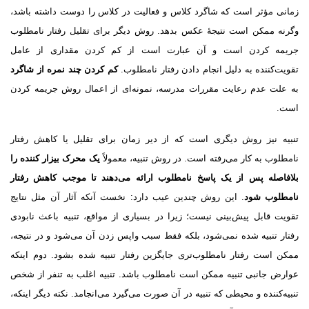
زمانى مؤثر است که شاگرد کلاس و فعالیت در کلاس را دوست داشته باشد،
وگرنه ممکن است نتیجهٔ عکس بدهد. روش دیگر براى تقلیل رفتار نامطلوب
جریمه کردن است و آن عبارت است از کم کردن مقدارى از عامل
تقویت‌کننده به دلیل انجام دادن رفتار نامطلوب.
کم کردن چند نمره از شاگرد
به علت عدم رعایت مقررات مدرسه، نمونه‌اى از اعمال روش جریمه کردن
است.
تنبیه نیز روش دیگرى است که از دیر زمان براى تقلیل یا کاهش رفتار
نامطلوب به کار مى‌رفته است. در روش تنبیه، معمولاً
یک محرک بیزار کننده را
بلافاصله پس از یک پاسخ نامطلوب ارائه مى‌دهند تا موجب کاهش رفتار
نامطلوب شود
. این روش چندین عیب دارد: نخست آنکه آثار آن مثل نتایج
تقویت قابل پیش‌بینى نیست؛ زیرا در بسیارى از مواقع، تنبیه باعث نابودى
رفتار تنبیه شده نمى‌شود، بلکه فقط سبب واپس زدن آن مى‌شود و در نتیجه،
ممکن است رفتار نامطلوب‌ترى جایگزین رفتار تنبیه شده بشود. دوم اینکه
عوارض جانبى تنبیه ممکن است نامطلوب باشد. تنبیه اغلب به تنفر از شخص
تنبیه‌کننده و محیطى که تنبیه در آن صورت مى‌گیرد مى‌انجامد. نکته دیگر اینکه،