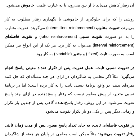
آن رفتار کاهش مى‌یابد یا از بین مى‌رود، یا به عبارت علمی،
خاموش
مى‌شود.
روشى را که براى جلوگیرى از خاموشى یا نگهدارى رفتار مطلوب به کار
مى‌برند،
تقویت متناوب
(intermittent reinforcement) مى‌گویند. تقویت متناوب
را به دو صورت
تقویت نسبى
(ratio reinforcement) و
تقویت فاصله‌اى
(interval reinforcement)‌ مى‌توان به کار برد. هر یک از این انواع نیز ممکن
است به صورت
ثابت
(fixed ) و
متغیر
(variable ) به کار رود.
در تقویت نسبى ثابت، عمل تقویت پس از تکرار تعداد معینى پاسخ انجام
مى‌گیرد
؛ مثلاً اگر معلمى به شاگردان در ازاى هر چند مسأله‌اى که حل کنند
نمره‌اى بدهد، در واقع برنامهٔ نسبى ثابت را به کار برده است؛ اما در برنامهٔ
نسبى متغیر، از پیش معلوم نیست که رفتار پاسخ‌دهنده در ازاى چند پاسخ
تقویت مى‌شود. در این روش، رفتار پاسخ‌‌دهنده گاهى پس از چندین بار تکرار
و زمانى دیگر پس از یکى دو بار تکرار تقویت مى‌شود.
در تقویت فاصله‌اى ثابت، به جاى تعداد پاسخ معین، پس از مدت زمان ثابتى
رفتار تقویت مى‌شود
؛ مثلاً ممکن است معلمى در پایان هر هفته از شاگردان