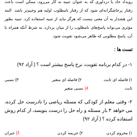
رویداد حاد یا دردآورى که به عنوان تنبیه به کار مى‌رود، ممکن است باعث
رفتار پرخاشگرانه‌اى شود که از رفتار نامطلوب اولیه هم وخیم‌تر باشد. البته
این هشدار به آن معنى نیست که هرگز نباید از تنبیه استفاده کرد. تنبیه بطور
مؤثرى مى‌تواند پاسخ‌هاى نامطلوب را از میان بردارد، به شرط آنکه همراه با
آن، پاسخ مطلوبى که ظاهر مى‌شود تقویت شود.
تست ها :
۱- در کدام برنامه تقویت، نرخ پاسخ بیشتر است ؟ ( آزاد ۹۲)
۱) فاصله ای ثابت ۲) فاصله ای متغیر ۳) نسبی
ثابت
4)
نسبی متغیر
۲- وقتی معلم از کودکی که مسئله ریاضی را نادرست حل کرده،
می خواهد ۳ بار مسئله و راه حل را درست بنویسد، از کدام روش
استفاده کرده ؟ ( آزاد ۹۲)
۱) محروم کردن ۲) جریمه کردن
3)
جبران