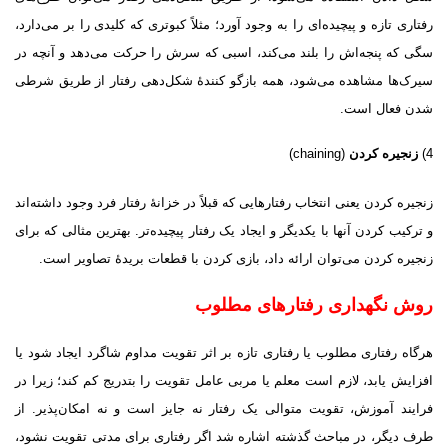
رفتارى تازه و پیچیده‌اى را به وجود آورد؛ مثلاً کبوترى که کلیدى را بر مى‌دارد،
سگى که پنجه‌اش را بلند مى‌کند، اسبى که سرش را حرکت مى‌دهد و آنچه در
سیرک‌ها مشاهده مى‌شود، همه بازگو کنندهٔ شکل‌دهى رفتار از طریق شرطى
شدن فعال است.
4)
زنجیره کردن
(chaining)
زنجیره‌ کردن یعنى انتخاب رفتارهایى که قبلاً در خزانهٔ رفتار فرد وجود داشته‌اند
و ترکیب کردن آنها با یکدیگر و ایجاد یک رفتار پیچیده‌تر. بهترین مثالى که براى
زنجیره کردن مى‌توان ارائه داد، بازى کردن با قطعات بریدهٔ تصاویر است.
روش‌ نگهدارى رفتارهاى مطلوب
هرگاه رفتارى مطلوب یا رفتارى تازه بر اثر تقویت مداوم شاگرد ایجاد شود یا
افزایش یابد، لازم است معلم یا مربى عامل تقویت را بتدریج کم کند؛ زیرا در
فرایند آموزش، تقویت متوالى یک رفتار نه جایز است و نه امکان‌پذیر. از
طرف دیگر، در مباحث گذشته اشاره شد اگر رفتارى براى مدتى تقویت نشود،