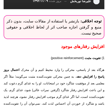
بروز شده
۱۳۹۲/۱۱/۰۹
علیرضا نوربخش
توجه اخلاقی:
بازنشر یا استفاده از مقالات سایت، بدون ذکر
منبع و گرفتن اجازه صاحب اثر از لحاظ اخلاقی و حقوقی
صحیح نیست.
افزایش رفتارهاى موجود
1)
تقویت مثبت
(positive reinforcement)
هرگاه بعد از پاسخی، محرکى را وارد محیط کنیم و آن محرک
احتمال بروز
پاسخ را افزایش دهد
، به چنین محرکى تقویت‌کننده مثبت مى‌گویند؛ مثلاً اگر
معلمى بعد از موفقیت شاگرد خود در امتحانات، او را به غذاى گرم دعوت کند
و این باعث افزایش رفتار شاگرد (گرفتن نمرات عالى) شود، غذاى گرم، یک
تقویت‌کننده است، اما اگر غذاى گرم موجب افزایش رفتار نشود، هرچند لذیذ
باشد و شاگرد از خوردن آن احساس لذت کند، نمى‌توان آن را تقویت‌کننده