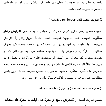
دانست. بنابراین، هر تقویت‌کننده‌اى مى‌تواند یک پاداش باشد، اما هر پاداشى
نمى‌تواند تقویت‌کننده باشد.
2)
تقویت منفى
(negative reinforcement)
تقویت منفى یعنى خارج کردن محرک از موقعیت، به منظور
افزایش رفتار
مطلوب
. تقویت منفى همچون تقویت مثبت، احتمال بروز رفتار را افزایش
مى‌دهد. تنها تفاوت بین این دو در این است که در تقویت مثبت، یک محرک
مطلوب به ارگانیسم معرفى یا به موقعیت اضافه مى‌شود، در حالى که در
تقویت منفی، یک محرک بیزارکننده از موقعیت خارج مى‌گردد یا تقلیل داده
مى‌شود؛ مثلاً اگر پنجره کلاس باز باشد و سر و صداى خیابان موجب عدم توجه
به درس یا یادگیرى شاگردان شود، مى‌توان با بستن پنجره، احتمال بروز پاسخ
مطلوب، یعنى توجه به معلم و یادگیرى شاگردان را افزایش داد.
3)
تعمیم
(generalization) و
تمیز
(discrimination)
تعمیم عبارت است از گسترش پاسخ از محرک‌هاى اولیه به محرک‌هاى مشابه
؛