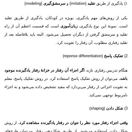
۱) یادگیرى از طریق
تقلید
(imitation) و
سرمشق‌گیرى
(modeling)
یکى از روش‌هاى مهم یادگیری، بویژه در کودکان، یادگیرى از طریق تقلید
است. نمونهٔ این نوع یادگیری،
زبان‌آموزى
است که قسمت اعظم آن از راه
تقلید و سرمشق گرفتن از دیگران تحصیل مى‌شود. البته باید بلافاصله بعد از
تقلید رفتارى مطلوب، آن رفتار را تقویت کرد.
2)
تفکیک پاسخ
(reponse differentiation)
هنگام تدریس رفتارى تازه،
اگر اجزاء آن رفتار در خزانهٔ رفتار یادگیرنده موجود
باشد
، مى‌توان از روش تفکیک پاسخ استفاده کرد. در روش تفکیک پاسخ، معلم
به تقویت اجزائى از رفتار مى‌پردازد که مفید تشخیص داده مى‌شود و به اجزاء
نامربوط توجهى نمى‌کند.
3)
شکل دادن
(shaping)
وقتى اجزاء رفتار مورد نظر را نتوان در رفتار یادگیرنده مشاهده کرد
، از روش
شکل دادن استفاده مى‌شود. از طریق شکل‌دهى رفتار مى‌توان طرح‌هاى