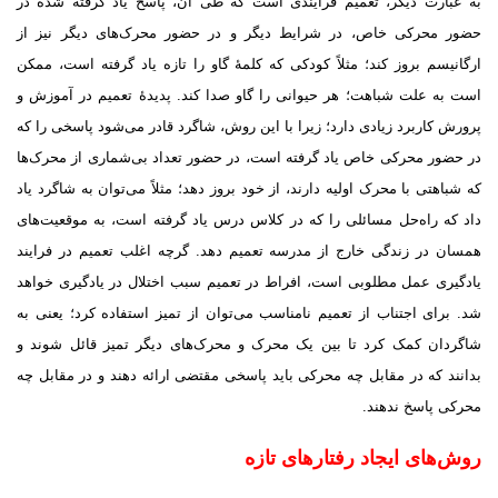
به عبارت دیگر، تعمیم فرایندى است که طى آن، پاسخ یاد گرفته شده در
حضور محرکى خاص، در شرایط دیگر و در حضور محرک‌هاى دیگر نیز از
ارگانیسم بروز کند؛ مثلاً کودکى که کلمهٔ گاو را تازه یاد گرفته است، ممکن
است به علت شباهت؛ هر حیوانى را گاو صدا کند. پدیدهٔ تعمیم در آموزش و
پرورش کاربرد زیادى دارد؛ زیرا با این روش، شاگرد قادر مى‌شود پاسخى را که
در حضور محرکى خاص یاد گرفته است، در حضور تعداد بى‌شمارى از محرک‌ها
که شباهتى با محرک اولیه دارند، از خود بروز دهد؛ مثلاً مى‌توان به شاگرد یاد
داد که راه‌حل مسائلى را که در کلاس درس یاد گرفته است، به موقعیت‌هاى
همسان در زندگى خارج از مدرسه تعمیم دهد. گرچه اغلب تعمیم در فرایند
یادگیرى عمل مطلوبى است، افراط در تعمیم سبب اختلال در یادگیرى خواهد
شد. براى اجتناب از تعمیم نامناسب مى‌توان از تمیز استفاده کرد؛ یعنى به
شاگردان کمک کرد تا بین یک محرک و محرک‌هاى دیگر تمیز قائل شوند و
بدانند که در مقابل چه محرکى باید پاسخى مقتضى ارائه دهند و در مقابل چه
محرکى پاسخ ندهند.
روش‌هاى ایجاد رفتارهاى تازه