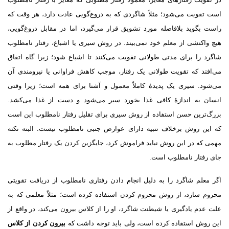
است تقویت مى‌شود؛ مثلاً شاگردى که به دروغ‌گویى عادت دارد، هر وقت که
راست بگوید بلافاصله مورد تشویق قرار مى‌گیرد، اما در مقابل دروغ‌گویی،
هیچ واکنشى از معلم خود نمى‌بیند.
در روش سیری یا اشباع، رفتار نامطلوب
شاگرد را براى مدتى طولانى تقویت مى‌کنند تا اشباع شود؛ زیرا گاه اتفاق
مى‌افتد که تقویت طولانى یک رفتار، موجب کاهش فراوانى یا نیرومندى آن
مى‌شود. سیرى یک پدیدهٔ کاملاً معمول و آشنا براى همه است؛ زیرا وقتى
انسان به اندازهٔ کافى غذا بخورد سیر مى‌شود و دست از غذا مى‌کشد.
بزرگ‌ترین حسن استفاده از روش سیرى براى تقلیل رفتار نامطلوب این است
که این روش برخلاف تنبیه داراى عوارض جنبى نامطلوب نیست. البته نکته
مهمى که در این روش نباید فراموش کرد، جایگزین کردن یک رفتار مطلوب به
جاى رفتار نامطلوب است.
اگر معلم شاگرد را به دلیل انجام دادن رفتارى نامطلوب از دریافت تقویتى
محروم سازد، از روش محروم کردن استفاده کرده است؛ مثلاً معلمى که به
علت عدم یادگیرى یا شیطنت شاگرد، او را از کلاس بیرون مى‌کند، در واقع از
این روش استفاده کرده است، ولى باید توجه داشت که
بیرون کردن از کلاس