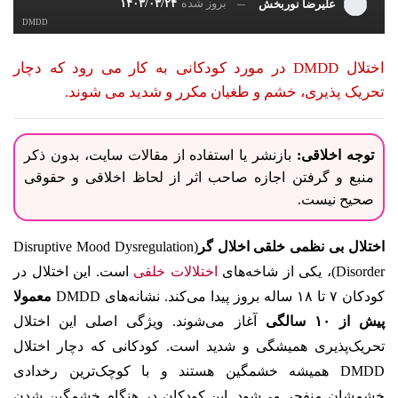
بروز شده
۱۴۰۳/۰۳/۲۴
علیرضا نوربخش
DMDD
اختلال DMDD در مورد کودکانی به کار می رود که دچار
تحریک پذیری، خشم و طغیان مکرر و شدید می شوند.
توجه اخلاقی:
بازنشر یا استفاده از مقالات سایت، بدون ذکر
منبع و گرفتن اجازه صاحب اثر از لحاظ اخلاقی و حقوقی
صحیح نیست.
اختلال بی نظمی خلقی اخلال گر
(Disruptive Mood Dysregulation
Disorder)، یکی از شاخه‌های
اختلالات خلقی
است. این اختلال در
کودکان ۷ تا ۱۸ ساله بروز پیدا می‌کند. نشانه‌های DMDD
معمولا
پیش از ۱۰ سالگی
آغاز می‌شوند. ویژگی اصلی این اختلال
تحریک‌پذیری همیشگی و شدید است. کودکانی که دچار اختلال
DMDD همیشه خشمگین هستند و با کوچک‌ترین رخدادی
خشمشان منفجر می‌شود. این کودکان در هنگام خشمگین شدن