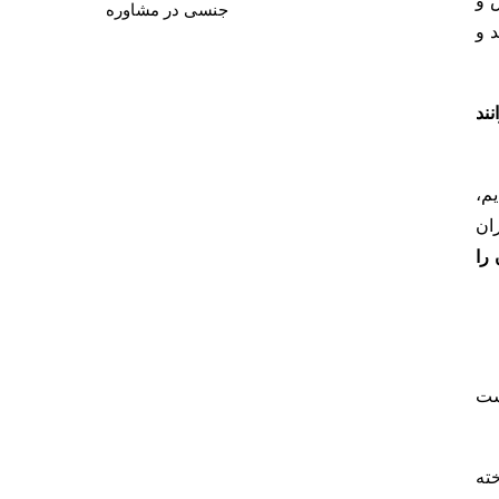
 و
جنسی در مشاوره
 و
ند
م،
ران
را
ست
خته