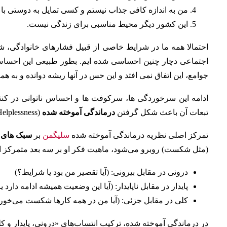
من به اندازه کافی جذاب نیستم و کسی تمایل به دوستی با م
این کشور دیگر محیط مناسبی برای زندگی نیست.
احتمالا همه ما در شرایط خاصی از قبیل فشارهای خانوادگی،
اجتماعی دچار چنین احساسی شده ایم. بطور طبیعی این احساس بای
جوامع، این اتفاق نمی افتد و این حس در آنها ریشه دوانده و به ه
ادامه این سرخوردگی ها، سرکوفت ها و احساس ناتوانی در کنت
تبعات آن باعث شکل گرفتن
درماندگی آموخته شده
(Learned Helplessness) می شود.
تمرکز اصلی نظریه درماندگی آموخته شده
سلیگمن
بر
سبک های ا
(مثل شکست) روبرو می‌شود، ماهیت فکر او بر سه بعد متمرکز 
درونی در مقابل بیرونی: (آیا تقصیر من بود یا شرایط؟)
پایدار در مقابل ناپایدار: (آیا این وضعیت همیشه ادامه دارد
کلی در مقابل جزئی: (آیا من در همه کارها شکست می‌خور
در درماندگی آموخته شده، ترکیب انتساب‌های «درونی، پایدار و