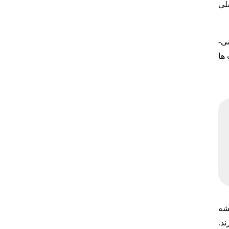
لی
ی-
ها
یشه
ند.