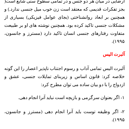
ارضایی در میان هر دو جنس و در تمامی سطوح سنی شایع است(
بجز تفکرات قدیمی که معتقد است زن خوب میل جنسی ندارد.) و
همچنین بر ابعاد روان­شناختی (بجای عوامل فیزیکی) بسیاری از
مشکلات جنسی تاکید کرده بود. همچنین نوشته های او بر طبیعت
متفاوت رفتارهای جنسی انسان تاکید دارد (مسترز و جانسون،
۱۹۹۵).
آلبرت الیس
آلبرت الیس تمامی آداب و رسوم اجتناب ناپذیر اعصار را این گونه
خلاصه کرد: قانون اساس و زیربنای تمایلات جنسی، عشق و
ازدواج را با دو بیان ساده می­ توان مطرح کرد:
۱- اگر بعنوان سرگرمی و بازیچه است نباید آنرا انجام دهی.
۲- اگر وظیفه توست باید آنرا انجام دهی (مسترز و جانسون،
۱۹۹۵).