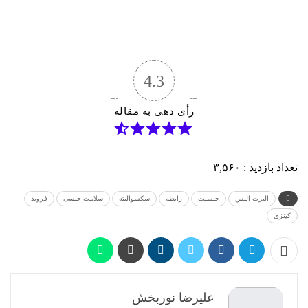
4.3
رأی دهی به مقاله
تعداد بازدید :
۳,۵۶۰
آلبرت الیس
جنسیت
رابطه
سکسوالیته
سلامت جنسی
فروید
کینزی
علیرضا نوربخش