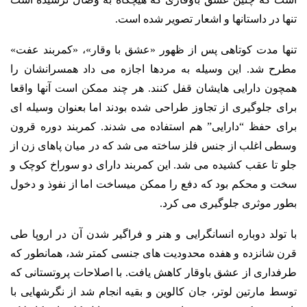
تنها در داستانها و اشعار تصویر شده است.
تنها مدت کوتاهی پس از ظهور «عشق با وقار»، «کمربند عفت»
مطرح شد. این وسیله به مردها اجازه می­ داد همسرانشان را
همچون دارایی ­هایشان قفل کنند. هر چند ممکن است آنها واقعا
برای جلوگیری از تجاوز طراحی شده بودند اما بعنوان وسیله ای
برای حفظ “دارایی” هم استفاده می شدند. کمربند دوره قرون
وسطی اغلب از جنس فلز ساخته می­ شد که در میان پاهای زن از
جلو تا عقب کشیده می­ شد. این کمربند دارای دو سوراخ کوچک و
سخت و محکم بود که دفع را ممکن می­ساخت اما از نفوذ و دخول
بطور موثری جلوگیری می­ کرد.
با تولد دوباره انسانگرایی و هنر و فراگیر شدن آن در اروپا طی
قرن شانزده و هفده محدودیت­ های جنسی کمتر شد، همانطور که
طرفداری از عشق باوقار کاهش یافت. با اصلاحات پروتستانی که
توسط مارتین لوتر، جان کالوین و بقیه انجام شد از نگرشهایی با