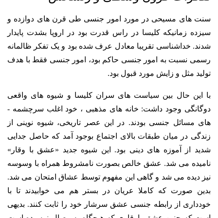
سنت های مسیحی در مورد امور جنسی طی قرن های دوازده و
سیزده زمانی­که کلیسا در راس قدرت بود در اروپا بشدت پایدار
شدند. خداشناسی تقریبا معادل عرف شده بود و یک تفکر ظالمانه
رسمی نسبت به امور جنسی حاکم بود، امور جنسی فقط با هدف
تولید مثل و زایش مورد قبول بود.
با این حال بین سیاست­ های سران کلیسا و شیوه های واقعی
دوگانگی وجود داشت: خانه­ های مذهبی ، خود اغلب سرچشمه ­
های مسائل جنسی بودند. در این عصر تاریخی، شیوه نوینی از
زندگی در میان طبقات بالای اجتماع بوجود آمد که حاصل جدایی
شدید از آموزه­ های دینی بود. این شیوه جدید «عشق با وقار»
نامیده می ­شد. عشق خالص بصورت نامشروط همراه با وسوسه
نیز دیده می شد و گاهی این مفهوم توسط عشاق امتحان می ­شد.
بدین صورت که کاملا عریان در بستر هم می­ خوابیدند تا با
خودداری از رابطه جنسی عشق سرشار خود را ثابت کنند. بدیهی
است که چنین عشق باوقاری که هیچگاه به وصال نرسیده است