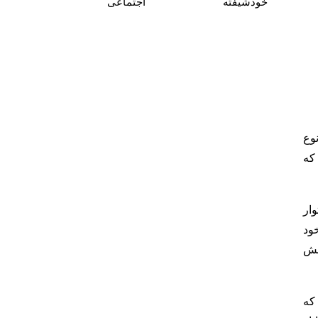
خودشیفته
اجتماعی
وع
 که
ار
ود
نش
که