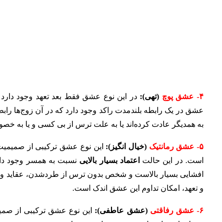
۴- عشق پوچ
(تهی):
در این نوع عشق فقط بعد تعهد وجود دارد و
عشق در یک رابطه بلندمدت راکد وجود دارد که در آن زوج‌ها رابطه ه
به همدیگر عادت کرده‌اند یا به علت ترس از بی کسی و یا به خصو
۵- عشق رمانتیک
(خیال انگیز)
:
این نوع عشق ترکیبی از صمیمیت 
است. در این حالت
اعتماد بسیار بالایی
نسبت به همسر وجود دار
افشایی بسیار بالاست و شخص بدون ترس از طردشدن، عقاید و افکا
و تعهد، امکان تداوم این عشق اندک است.
۶- عشق رفاقتی
(عشق عاطفی):
این نوع عشق ترکیبی از صمیمی