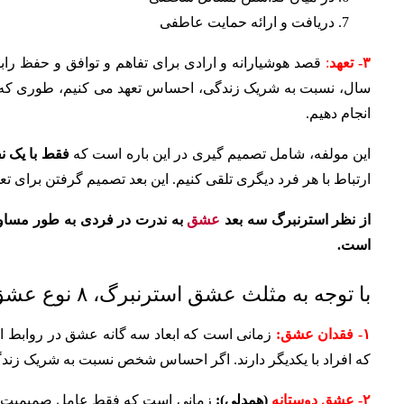
دریافت و ارائه حمایت عاطفی
۳- تعهد
:
قصد هوشیارانه و ارادی برای تفاهم و توافق و حفظ رابطه
سال، نسبت به شریک زندگی، احساس تعهد می کنیم، طوری که ب
انجام دهیم.
این مولفه، شامل تصمیم گیری در این باره است که
فقط با یک ن
ارتباط با هر فرد دیگری تلقی کنیم.
این بعد تصمیم گرفتن برای ت
از نظر استرنبرگ سه بعد
عشق
به ندرت در فردی به طور مساوی
است.
با توجه به مثلث عشق استرنبرگ، ۸ نوع عشق عبارت‌اند از:
۱- فقدان عشق:
زمانی است که ابعاد سه گانه عشق در روابط افر
که افراد با یکدیگر دارند. اگر احساس شخص نسبت به شریک زندگ
۲- عشق دوستانه
(همدلی):
زمانی است که فقط عامل صمیمیت وجود