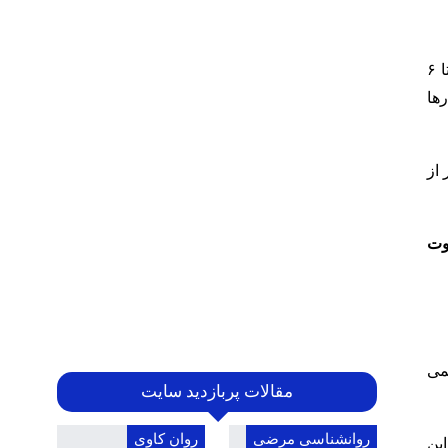
). در لحظه ای از زندگی، پس از ۱ تا ۶
ها
 از
وت
می
مقالات پربازدید سایت
روانشناسی مرضی
روان کاوی
ین