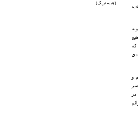
(هیستریک)
ی،
نه
هیچ
 که
دی
 و
سر
 در
ئم