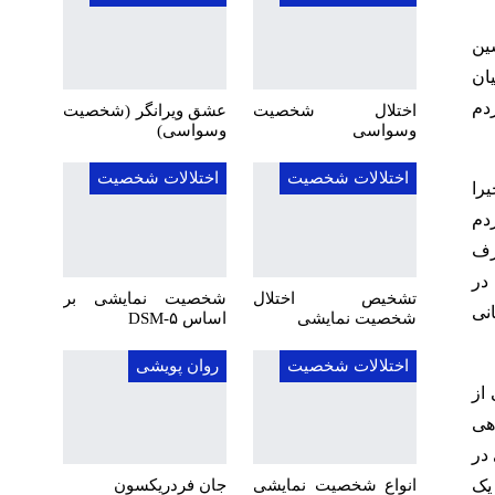
ین
ان
دم
اختلال شخصیت
عشق ویرانگر (شخصیت
وسواسی
وسواسی)
اختلالات شخصیت
اختلالات شخصیت
را
دم
رف
در
تشخیص اختلال
شخصیت نمایشی بر
انی
شخصیت نمایشی
اساس DSM-۵
اختلالات شخصیت
روان پویشی
از
هی
در
۳۰ سال پیش، دچار یک
انواع شخصیت نمایشی
جان فردریکسون