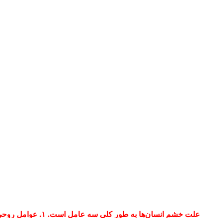
علت خشم انسان‌ها به طور کلی سه عامل است. ۱. عوامل روحی روانی ۲. عوامل جسمی ۳. آموزه‌های اجتماعی .