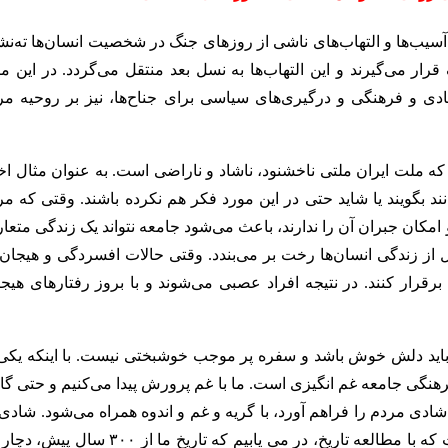
 آسیب‌ها و التهاب‌های ناشی از روزهای جنگ در شخصیت انسان‌ها ته‌نش
ار می‌گیرند و این التهاب‌ها به نسل بعد منتقل می‌گردد. در این می
دی و فرهنگی و درگیری‌های سیاسی برای جناح‌ها، نیز بر روحیه مر
که ملت ایران ملتی ناخشنود، ناشاد و ناراضی است. به عنوان مثال اخی
ند بگویند یا شاید حتی در این مورد فکر هم نکرده باشند. وقتی که مر
امکان جبران آن را ندارند، باعث می‌شود جامعه نتواند یک زندگی متعا
ل از زندگی انسان‌ها رخت بر می‌بندد. وقتی حالات افسردگی و هیجان 
 برقرار کنند. در نتیجه افراد عصبی می‌شوند و با بروز رفتارهای هیج
م باید دلش خوش باشد و سفره پر موجب خوشبختی نیست. با اینکه یکی 
نگی جامعه غم انگیزی است. ما با غم پرورش پیدا می‌کنیم و حتی گا
دی مردم را فراهم آورد، با گریه و غم و اندوه همراه می‌شود. شادی 
یک جامعه نتیجه تمدن و فرهنگ کشور است. این در صورتی است که با مطالعه تاریخ، در می یابیم که تاریخ ما از ۰