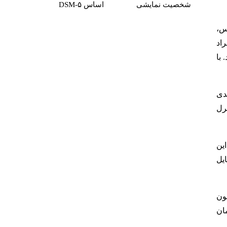
شخصیت نمایشی
اساس DSM-۵
س،
اد
 با
دی
ترل
ین
ایل
چون
مان