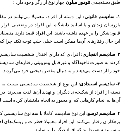
طبق دسته‌بندی
تئودور میلون
چهار نوع آزارگر وجود دارد :
۱- سادیسم قانونی:
این دسته از افراد، معمولا می‌توانند در م
بازرسان زندان و یا اساتید دانشگاه. این افراد در وضعیتی قرا
قانون‌شکن را بر عهده داشته باشند. این افراد قصد دارند منصفانه
این حال رفتارهای آن‌ها ممکن است خیلی جلب توجه نکند چرا که د
۲- سادیسم انفجاری:
افرادی که دارای اختلال شخصیت سادیسم ا
کردند به صورت ناخودآگاه و غیرقابل پیش‌بینی رفتارهای سادیستی 
خود را از دست می‌دهند و به دنبال مقصر بدبختی خود می‌گردند.
۳- سادیسم استبدادی:
این نوع از شخصیت سادیستی نسبت به بقی
دسته از افراد از شکنجه‌ی دیگران و تهدید آن‌ها لذت می‌برند. در
آ‌ن‌ها به انجام کارهایی که او مجبور به انجام دادنشان کرده است 
۴- سادیسم ترسو:
این نوع سادیسم کاملا با سه نوع سادیسمی که 
بزهکاران رفتار می‌کنند. این افراد معمولا خطرات و ریسک‌های احت
ترس نیز سعی دارند که افراد دیگر را بترسانند.