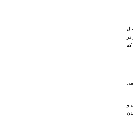
ال
در
که
می
 و
دن