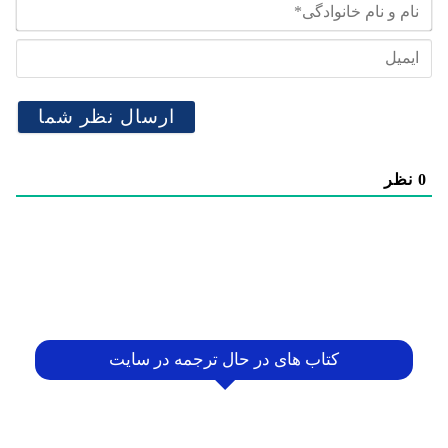
نام
و
نام
ایم
خان
0
نظر
کتاب های در حال ترجمه در سایت