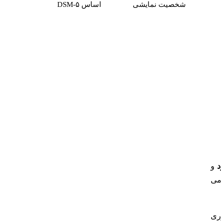
شخصیت نمایشی
اساس DSM-۵
د
و
می
ری