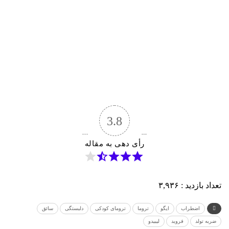
3.8
رأی دهی به مقاله
تعداد بازدید :
۳,۹۳۶
اضطراب
ایگو
تروما
ترومای کودکی
دلبستگی
سائق
ضربه تولد
فروید
لیبیدو