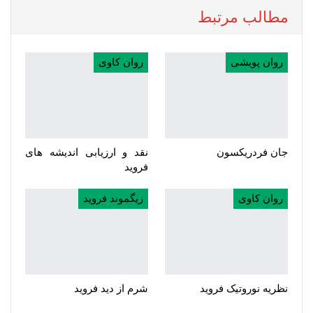
مطالب مرتبط
روان پویشی
روان کاوی
جان فردریکسون
نقد و ارزیابی اندیشه های
فروید
روان کاوی
زیگموند فروید
نظریه نوروتیک فروید
شرم از دید فروید